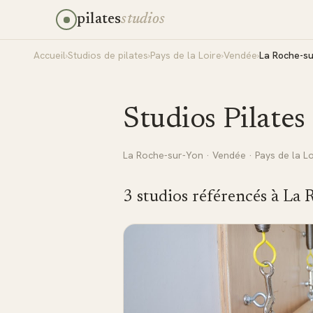
pilates
studios
Accueil
›
Studios de pilates
›
Pays de la Loire
›
Vendée
›
La Roche-s
Studios Pilates
La Roche-sur-Yon
·
Vendée
·
Pays de la Lo
3
studio
s
référencé
s
à
La 