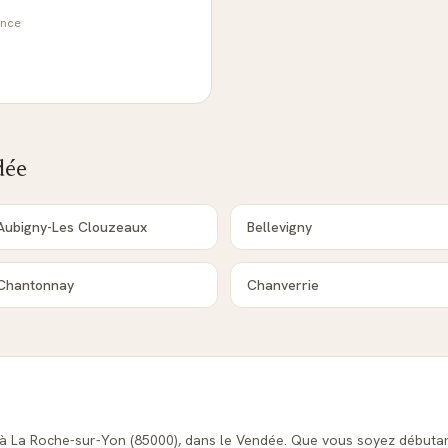
ance
dée
Aubigny-Les Clouzeaux
Bellevigny
Chantonnay
Chanverrie
s à La Roche-sur-Yon (85000), dans le Vendée. Que vous soyez débutan