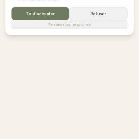
Tout accepter
Refuser
Personnaliser mes choix
pilates
studios
L'annuaire de référence des studios de Pilates en France,
Belgique et au Royaume-Uni. Avis vérifiés, fiches détaillées,
réservation directe.