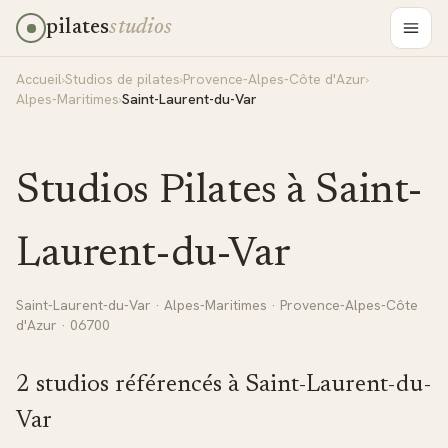
pilates
studios
Accueil
›
Studios de pilates
›
Provence-Alpes-Côte d'Azur
›
Alpes-Maritimes
›
Saint-Laurent-du-Var
Studios Pilates à
Saint-
Laurent-du-Var
Saint-Laurent-du-Var
·
Alpes-Maritimes
·
Provence-Alpes-Côte
d'Azur
· 06700
2
studio
s
référencé
s
à
Saint-Laurent-du-
Var