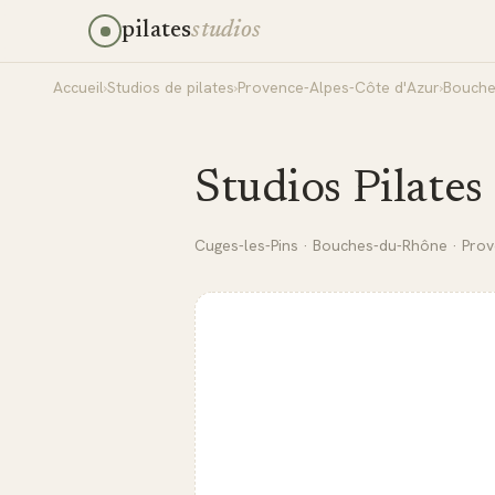
pilates
studios
Accueil
›
Studios de pilates
›
Provence-Alpes-Côte d'Azur
›
Bouche
Studios Pilates
Cuges-les-Pins
·
Bouches-du-Rhône
·
Prov