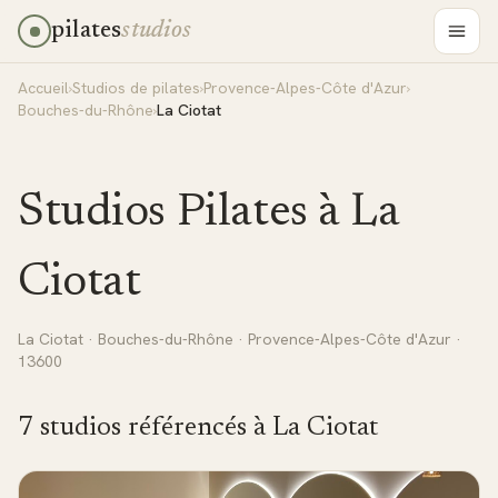
pilates
studios
Accueil
›
Studios de pilates
›
Provence-Alpes-Côte d'Azur
›
Bouches-du-Rhône
›
La Ciotat
Studios Pilates à
La
Ciotat
La Ciotat
·
Bouches-du-Rhône
·
Provence-Alpes-Côte d'Azur
·
13600
7
studio
s
référencé
s
à
La Ciotat