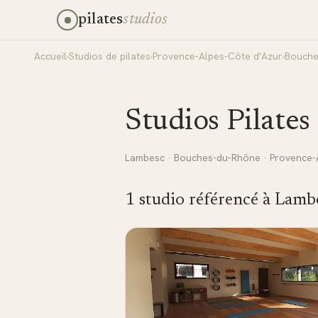
pilates
studios
Accueil
›
Studios de pilates
›
Provence-Alpes-Côte d'Azur
›
Bouche
Studios Pilates
Lambesc
·
Bouches-du-Rhône
·
Provence-
1
studio
référencé
à
Lamb