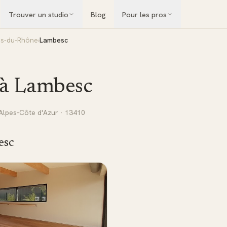
Trouver un studio
Blog
Pour les pros
s-du-Rhône
›
Lambesc
 à
Lambesc
Alpes-Côte d'Azur
· 13410
esc