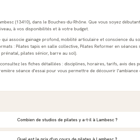
 Lambesc (13410), dans le Bouches-du-Rhône. Que vous soyez débutant
veau, à vos disponibilités et à votre budget.
e qui associe gainage profond, mobilité articulaire et conscience du so
ats : Pilates tapis en salle collective, Pilates Reformer en séances s
 prénatal, pilates sénior, barre au sol).
onsultez les fiches détaillées : disciplines, horaires, tarifs, avis des p
emière séance d'essai pour vous permettre de découvrir l'ambiance 
Combien de studios de pilates y a-t-il à Lambesc ?
Quel est le prix d'un cours de pilates à Lambesc ?