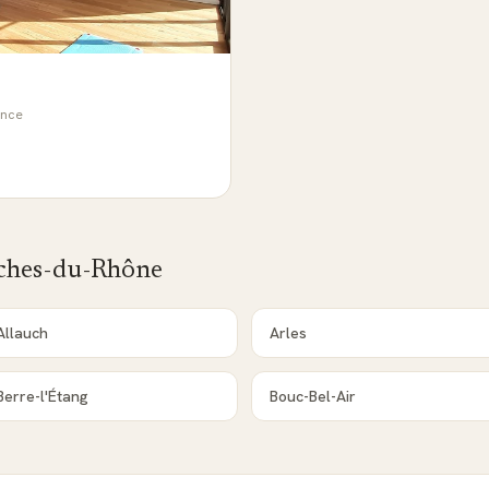
ance
ches-du-Rhône
Allauch
Arles
Berre-l'Étang
Bouc-Bel-Air