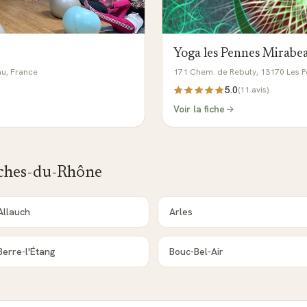
Yoga les Pennes Mirabe
au, France
171 Chem. de Rebuty, 13170 Les 
5.0
(
11
avis)
Voir la fiche
ches-du-Rhône
Allauch
Arles
Berre-l'Étang
Bouc-Bel-Air