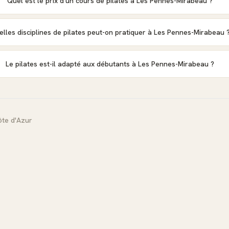
Quel est le prix d'un cours de pilates à Les Pennes-Mirabeau ?
lles disciplines de pilates peut-on pratiquer à Les Pennes-Mirabeau 
Le pilates est-il adapté aux débutants à Les Pennes-Mirabeau ?
te d'Azur