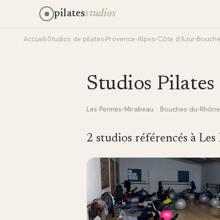
pilates
studios
Accueil
›
Studios de pilates
›
Provence-Alpes-Côte d'Azur
›
Bouche
Studios Pilates
Les Pennes-Mirabeau
·
Bouches-du-Rhône
2
studio
s
référencé
s
à
Les