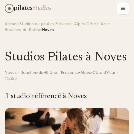
pilates
studios
Accueil
›
Studios de pilates
›
Provence-Alpes-Côte d'Azur
›
Bouches-du-Rhône
›
Noves
Studios Pilates à
Noves
Noves
·
Bouches-du-Rhône
·
Provence-Alpes-Côte d'Azur
·
13550
1
studio
référencé
à
Noves