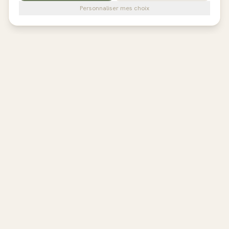
Personnaliser mes choix
pilates
studios
L'annuaire de référence des studios de Pilates en France,
Belgique et au Royaume-Uni. Avis vérifiés, fiches détaillées,
réservation directe.
EXPLORER
Toutes les régions