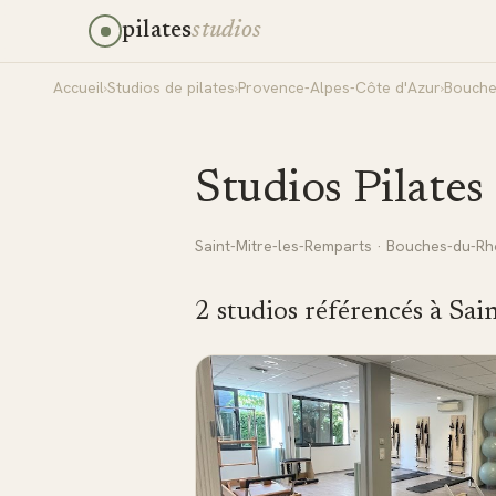
pilates
studios
Accueil
›
Studios de pilates
›
Provence-Alpes-Côte d'Azur
›
Bouche
Studios Pilates
Saint-Mitre-les-Remparts
·
Bouches-du-R
2
studio
s
référencé
s
à
Sai