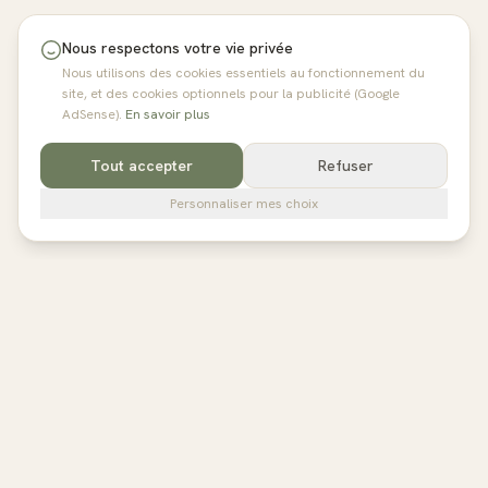
Nous respectons votre vie privée
Nous utilisons des cookies essentiels au fonctionnement du
site, et des cookies optionnels pour la publicité (Google
AdSense).
En savoir plus
Tout accepter
Refuser
Personnaliser mes choix
pilates
studios
L'annuaire de référence des studios de Pilates en France,
Belgique et au Royaume-Uni. Avis vérifiés, fiches détaillées,