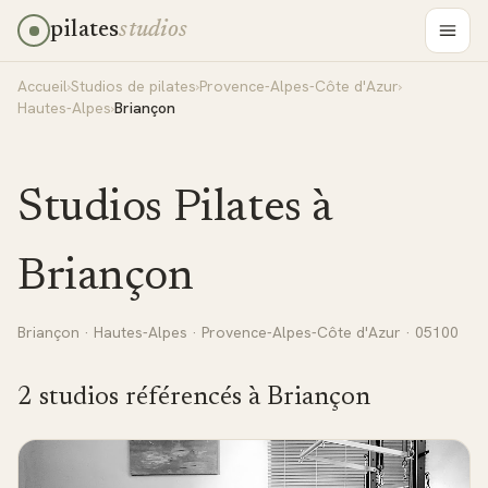
pilates
studios
Accueil
›
Studios de pilates
›
Provence-Alpes-Côte d'Azur
›
Hautes-Alpes
›
Briançon
Studios Pilates à
Briançon
Briançon
·
Hautes-Alpes
·
Provence-Alpes-Côte d'Azur
· 05100
2
studio
s
référencé
s
à
Briançon