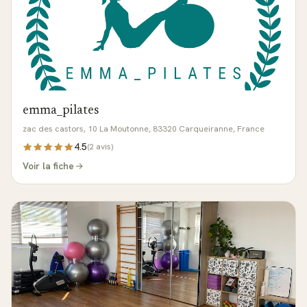
emma_pilates
zac des castors, 10 La Moutonne, 83320 Carqueiranne, France
4.5
(
2
avis)
Voir la fiche