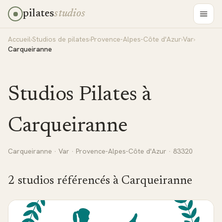
pilates
studios
Accueil
›
Studios de pilates
›
Provence-Alpes-Côte d'Azur
›
Var
›
Carqueiranne
Studios Pilates à
Carqueiranne
Carqueiranne
·
Var
·
Provence-Alpes-Côte d'Azur
· 83320
2
studio
s
référencé
s
à
Carqueiranne