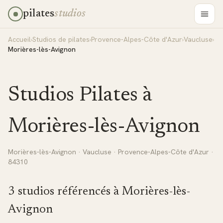
pilates
studios
Accueil
›
Studios de pilates
›
Provence-Alpes-Côte d'Azur
›
Vaucluse
›
Morières-lès-Avignon
Studios Pilates à
Morières-lès-Avignon
Morières-lès-Avignon
·
Vaucluse
·
Provence-Alpes-Côte d'Azur
·
84310
3
studio
s
référencé
s
à
Morières-lès-
Avignon