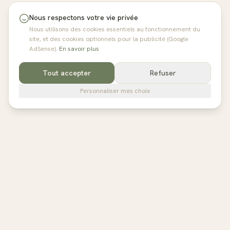
Nous respectons votre vie privée
Nous utilisons des cookies essentiels au fonctionnement du
site, et des cookies optionnels pour la publicité (Google
AdSense).
En savoir plus
Tout accepter
Refuser
Personnaliser mes choix
pilates
studios
L'annuaire de référence des studios de Pilates en France,
Belgique et au Royaume-Uni. Avis vérifiés, fiches détaillées,