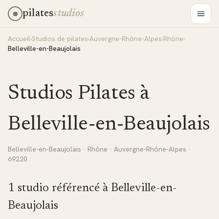
pilates
studios
Accueil
›
Studios de pilates
›
Auvergne-Rhône-Alpes
›
Rhône
›
Belleville-en-Beaujolais
Studios Pilates à
Belleville-en-Beaujolais
Belleville-en-Beaujolais
·
Rhône
·
Auvergne-Rhône-Alpes
·
69220
1
studio
référencé
à
Belleville-en-
Beaujolais