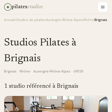
pilates
studios
Accueil
›
Studios de pilates
›
Auvergne-Rhône-Alpes
›
Rhône
›
Brignais
Studios Pilates à
Brignais
Brignais
·
Rhône
·
Auvergne-Rhône-Alpes
· 69530
1
studio
référencé
à
Brignais