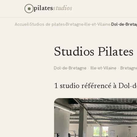
pilates
studios
Accueil
›
Studios de pilates
›
Bretagne
›
Ille-et-Vilaine
›
Dol-de-Bret
Studios Pilates
Dol-de-Bretagne
·
Ille-et-Vilaine
·
Bretagn
1
studio
référencé
à
Dol-d