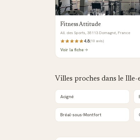
Fitness Attitude
All. des Sports, 35113 Domagné, France
4.8
(
10
avis)
Voir la fiche
Villes proches dans le
Ille-
Acigné
Bréal-sous-Montfort