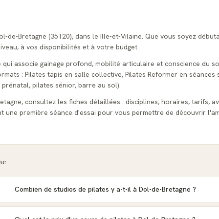
Dol-de-Bretagne (35120), dans le Ille-et-Vilaine. Que vous soyez début
veau, à vos disponibilités et à votre budget.
e qui associe gainage profond, mobilité articulaire et conscience du so
ats : Pilates tapis en salle collective, Pilates Reformer en séances s
 prénatal, pilates sénior, barre au sol).
tagne, consultez les fiches détaillées : disciplines, horaires, tarifs, av
t une première séance d'essai pour vous permettre de découvrir l'am
ne
Combien de studios de pilates y a-t-il à Dol-de-Bretagne ?