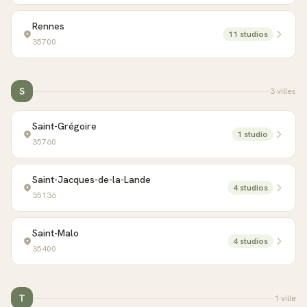
Rennes
11
studio
s
35700
S
3
ville
s
Saint-Grégoire
1
studio
35760
Saint-Jacques-de-la-Lande
4
studio
s
35136
Saint-Malo
4
studio
s
35400
T
1
ville