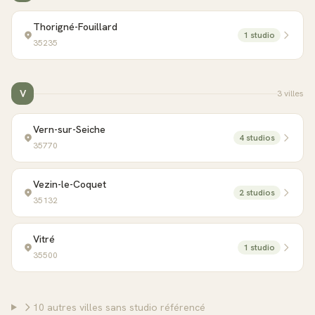
Thorigné-Fouillard
1
studio
35235
V
3
ville
s
Vern-sur-Seiche
4
studio
s
35770
Vezin-le-Coquet
2
studio
s
35132
Vitré
1
studio
35500
10
autre
s villes
sans studio référencé