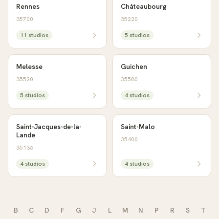
Rennes
Châteaubourg
35700
35220
11
studio
s
5
studio
s
Melesse
Guichen
35520
35580
5
studio
s
4
studio
s
Saint-Jacques-de-la-
Saint-Malo
Lande
35400
35136
4
studio
s
4
studio
s
B
C
D
F
G
J
L
M
N
P
R
S
T