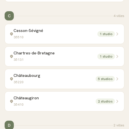
C
4
ville
s
Cesson-Sévigné
1
studio
35510
Chartres-de-Bretagne
1
studio
35131
Châteaubourg
5
studio
s
35220
Châteaugiron
2
studio
s
35410
D
2
ville
s