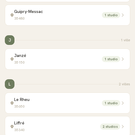
Guipry-Messac
1
studio
35480
J
1
ville
Janzé
1
studio
35150
L
2
ville
s
Le Rheu
1
studio
35650
Liffré
2
studio
s
35340