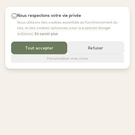
Nous respectons votre vie privée
Nous utilisons des cookies essentiels au fonctionnement du
site, et des cookies optionnels pour la publicité (Google
AdSense).
En savoir plus
Tout accepter
Refuser
Personnaliser mes choix
pilates
studios
L'annuaire de référence des studios de Pilates en France,
Belgique et au Royaume-Uni. Avis vérifiés, fiches détaillées,