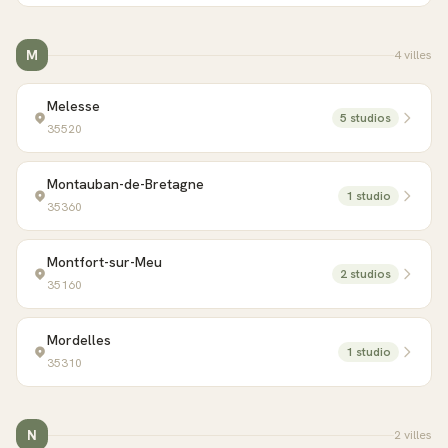
M
4
ville
s
Melesse
5
studio
s
35520
Montauban-de-Bretagne
1
studio
35360
Montfort-sur-Meu
2
studio
s
35160
Mordelles
1
studio
35310
N
2
ville
s