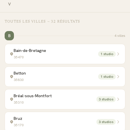
V
TOUTES LES VILLES —
32
RÉSULTAT
S
B
4
ville
s
Bain-de-Bretagne
1
studio
35470
Betton
1
studio
35830
Bréal-sous-Montfort
3
studio
s
35310
Bruz
3
studio
s
35170