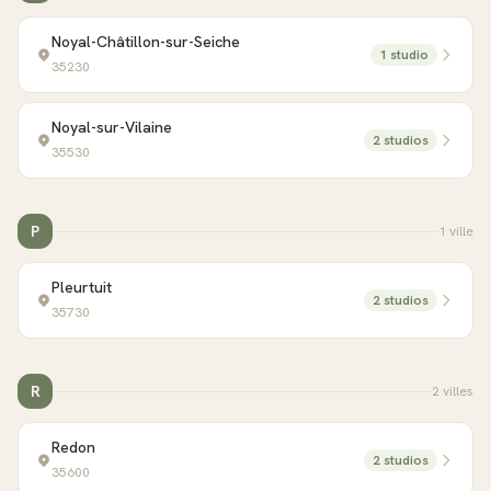
Noyal-Châtillon-sur-Seiche
1
studio
35230
Noyal-sur-Vilaine
2
studio
s
35530
P
1
ville
Pleurtuit
2
studio
s
35730
R
2
ville
s
Redon
2
studio
s
35600