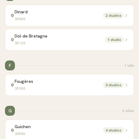
Dinard
2
studio
s
35800
Dol-de-Bretagne
1
studio
35120
F
1
ville
Fougères
3
studio
s
35300
G
2
ville
s
Guichen
4
studio
s
35580