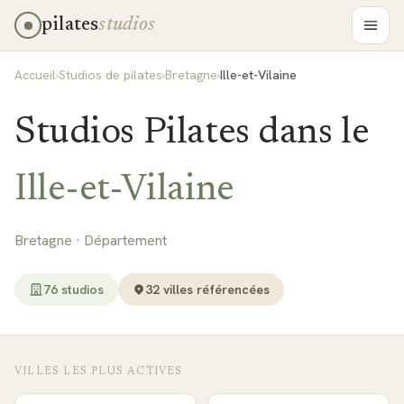
pilates
studios
Accueil
›
Studios de pilates
›
Bretagne
›
Ille-et-Vilaine
Studios Pilates dans le
Ille-et-Vilaine
Bretagne
· Département
76
studio
s
32
ville
s
référencée
s
VILLES LES PLUS ACTIVES