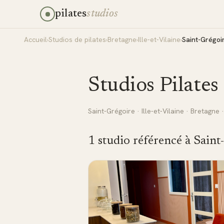
pilates
studios
Accueil
›
Studios de pilates
›
Bretagne
›
Ille-et-Vilaine
›
Saint-Grégoi
Studios Pilates
Saint-Grégoire
·
Ille-et-Vilaine
·
Bretagne
·
1
studio
référencé
à
Saint