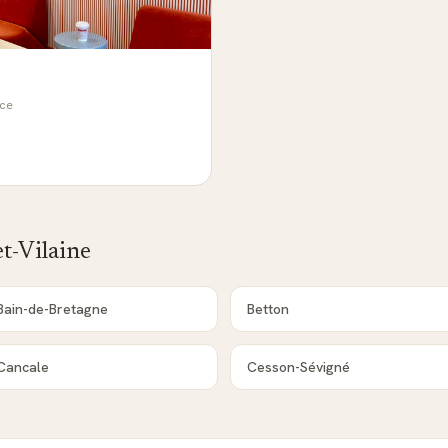
nce
et-Vilaine
Bain-de-Bretagne
Betton
Cancale
Cesson-Sévigné