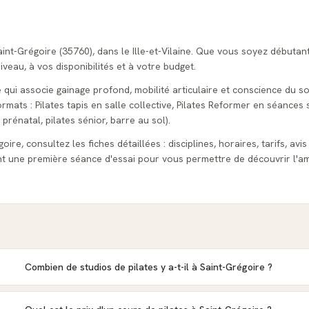
aint-Grégoire (35760), dans le Ille-et-Vilaine. Que vous soyez débuta
veau, à vos disponibilités et à votre budget.
e qui associe gainage profond, mobilité articulaire et conscience du so
ats : Pilates tapis en salle collective, Pilates Reformer en séances s
 prénatal, pilates sénior, barre au sol).
ire, consultez les fiches détaillées : disciplines, horaires, tarifs, avi
t une première séance d'essai pour vous permettre de découvrir l'am
Combien de studios de pilates y a-t-il à Saint-Grégoire ?