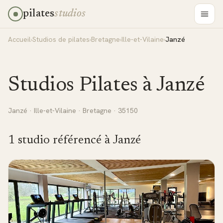
pilates
studios
Accueil
›
Studios de pilates
›
Bretagne
›
Ille-et-Vilaine
›
Janzé
Studios Pilates à
Janzé
Janzé
·
Ille-et-Vilaine
·
Bretagne
· 35150
1
studio
référencé
à
Janzé