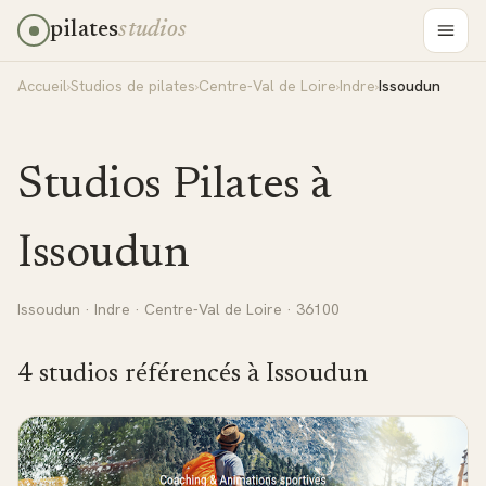
pilates
studios
Accueil
›
Studios de pilates
›
Centre-Val de Loire
›
Indre
›
Issoudun
Studios Pilates à
Issoudun
Issoudun
·
Indre
·
Centre-Val de Loire
· 36100
4
studio
s
référencé
s
à
Issoudun