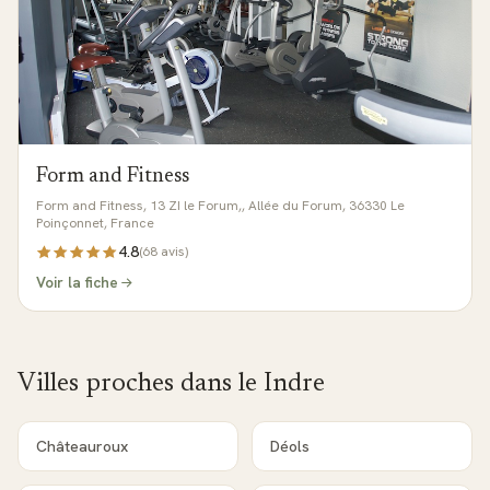
Form and Fitness
Form and Fitness, 13 ZI le Forum,, Allée du Forum, 36330 Le
Poinçonnet, France
4.8
(
68
avis)
Voir la fiche
Villes proches dans le
Indre
Châteauroux
Déols