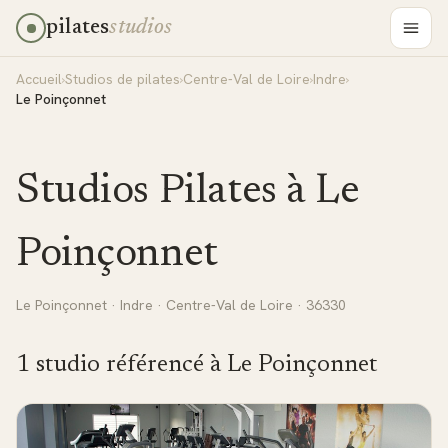
pilates
studios
Accueil
›
Studios de pilates
›
Centre-Val de Loire
›
Indre
›
Le Poinçonnet
Studios Pilates à
Le
Poinçonnet
Le Poinçonnet
·
Indre
·
Centre-Val de Loire
· 36330
1
studio
référencé
à
Le Poinçonnet