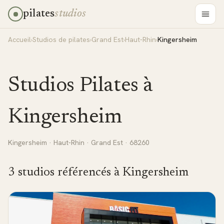
pilates
studios
Accueil
›
Studios de pilates
›
Grand Est
›
Haut-Rhin
›
Kingersheim
Studios Pilates à
Kingersheim
Kingersheim
·
Haut-Rhin
·
Grand Est
· 68260
3
studio
s
référencé
s
à
Kingersheim