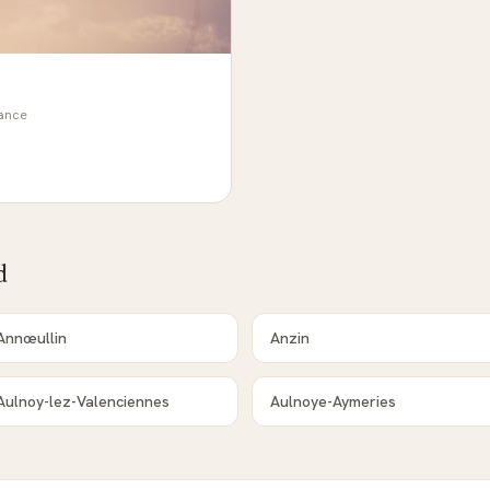
rance
d
Annœullin
Anzin
Aulnoy-lez-Valenciennes
Aulnoye-Aymeries