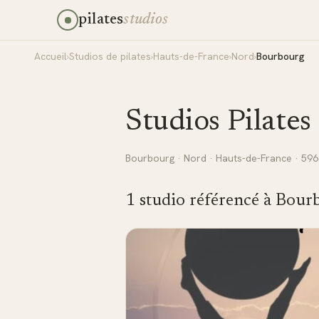
pilates
studios
Accueil
›
Studios de pilates
›
Hauts-de-France
›
Nord
›
Bourbourg
Studios Pilates
Bourbourg
·
Nord
·
Hauts-de-France
· 596
1
studio
référencé
à
Bour