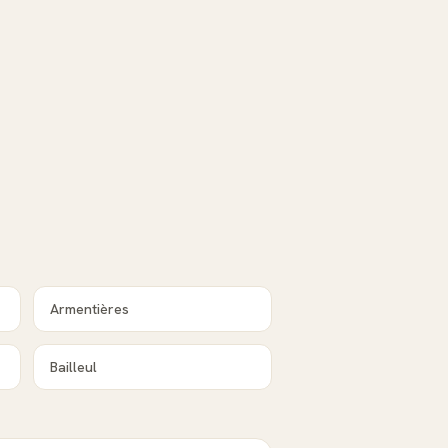
Armentières
Bailleul