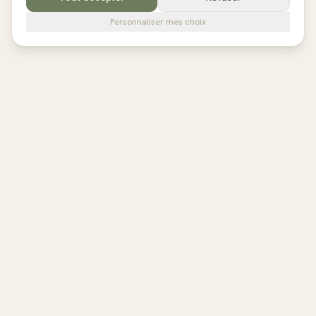
Personnaliser mes choix
pilates
studios
L'annuaire de référence des studios de Pilates en France,
Belgique et au Royaume-Uni. Avis vérifiés, fiches détaillées,
réservation directe.
EXPLORER