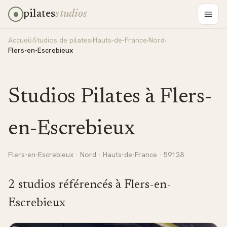
pilates
studios
Accueil
›
Studios de pilates
›
Hauts-de-France
›
Nord
›
Flers-en-Escrebieux
Studios Pilates à
Flers-
en-Escrebieux
Flers-en-Escrebieux
·
Nord
·
Hauts-de-France
· 59128
2
studio
s
référencé
s
à
Flers-en-
Escrebieux