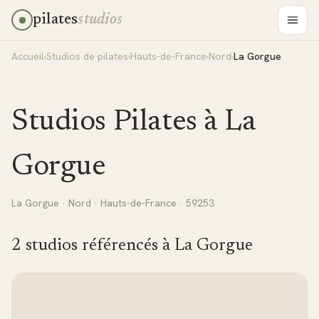
pilates
studios
Accueil
›
Studios de pilates
›
Hauts-de-France
›
Nord
›
La Gorgue
Studios Pilates à
La
Gorgue
La Gorgue
·
Nord
·
Hauts-de-France
· 59253
2
studio
s
référencé
s
à
La Gorgue