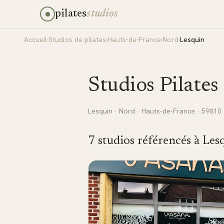
pilates
studios
Accueil
›
Studios de pilates
›
Hauts-de-France
›
Nord
›
Lesquin
Studios Pilates
Lesquin
·
Nord
·
Hauts-de-France
· 59810
7
studio
s
référencé
s
à
Les