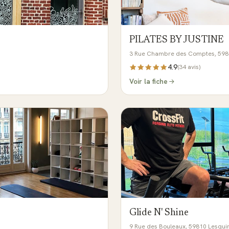
PILATES BY JUSTINE
3 Rue Chambre des Comptes, 59800
4.9
(
34
avis)
Voir la fiche
Glide N' Shine
9 Rue des Bouleaux, 59810 Lesqui