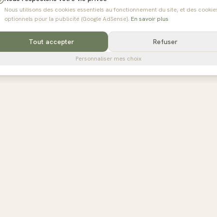
Nous utilisons des cookies essentiels au fonctionnement du site, et des cookie
optionnels pour la publicité (Google AdSense).
En savoir plus
Tout accepter
Refuser
Personnaliser mes choix
R
POUR LES STUDIOS
s régions
Référencer mon studio
ance
Tarifs
-Rhône-Alpes
Espace propriétaire