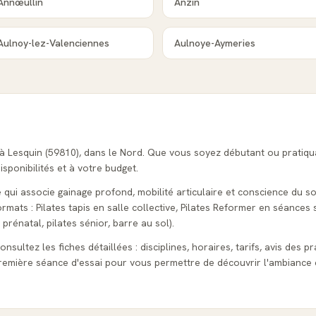
Annœullin
Anzin
Aulnoy-lez-Valenciennes
Aulnoye-Aymeries
 à Lesquin (59810), dans le Nord. Que vous soyez débutant ou pratiq
isponibilités et à votre budget.
e qui associe gainage profond, mobilité articulaire et conscience du sou
ats : Pilates tapis en salle collective, Pilates Reformer en séances s
 prénatal, pilates sénior, barre au sol).
nsultez les fiches détaillées : disciplines, horaires, tarifs, avis des p
emière séance d'essai pour vous permettre de découvrir l'ambiance 