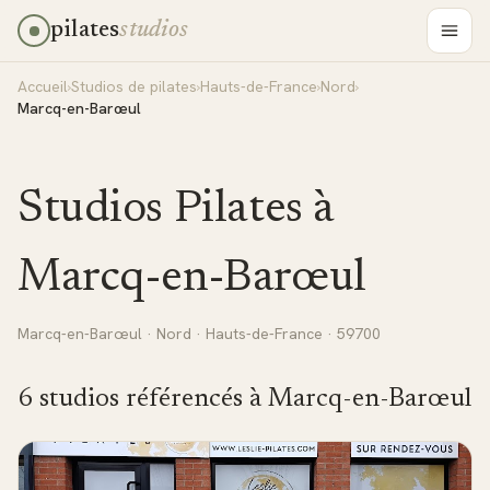
pilates
studios
Accueil
›
Studios de pilates
›
Hauts-de-France
›
Nord
›
Marcq-en-Barœul
Studios Pilates à
Marcq-en-Barœul
Marcq-en-Barœul
·
Nord
·
Hauts-de-France
· 59700
6
studio
s
référencé
s
à
Marcq-en-Barœul