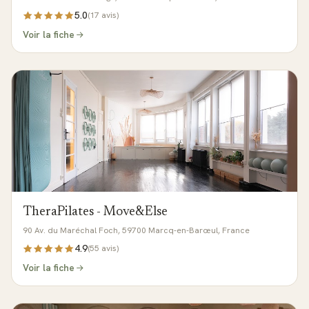
5.0
(
17
avis)
Voir la fiche
TheraPilates - Move&Else
90 Av. du Maréchal Foch, 59700 Marcq-en-Barœul, France
4.9
(
55
avis)
Voir la fiche