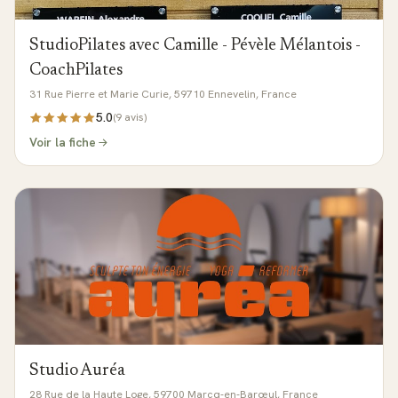
StudioPilates avec Camille - Pévèle Mélantois -
CoachPilates
31 Rue Pierre et Marie Curie, 59710 Ennevelin, France
5.0
(
9
avis)
Voir la fiche
Studio Auréa
28 Rue de la Haute Loge, 59700 Marcq-en-Barœul, France