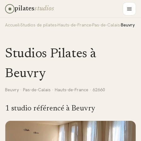
pilates
studios
Accueil
›
Studios de pilates
›
Hauts-de-France
›
Pas-de-Calais
›
Beuvry
Studios Pilates à
Beuvry
Beuvry
·
Pas-de-Calais
·
Hauts-de-France
· 62660
1
studio
référencé
à
Beuvry