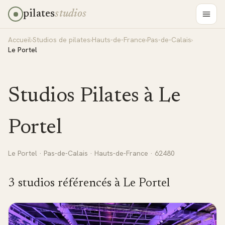
pilates
studios
Accueil
›
Studios de pilates
›
Hauts-de-France
›
Pas-de-Calais
›
Le Portel
Studios Pilates à
Le
Portel
Le Portel
·
Pas-de-Calais
·
Hauts-de-France
· 62480
3
studio
s
référencé
s
à
Le Portel