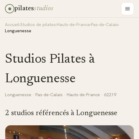
pilates
studios
Accueil
›
Studios de pilates
›
Hauts-de-France
›
Pas-de-Calais
›
Longuenesse
Studios Pilates à
Longuenesse
Longuenesse
·
Pas-de-Calais
·
Hauts-de-France
· 62219
2
studio
s
référencé
s
à
Longuenesse