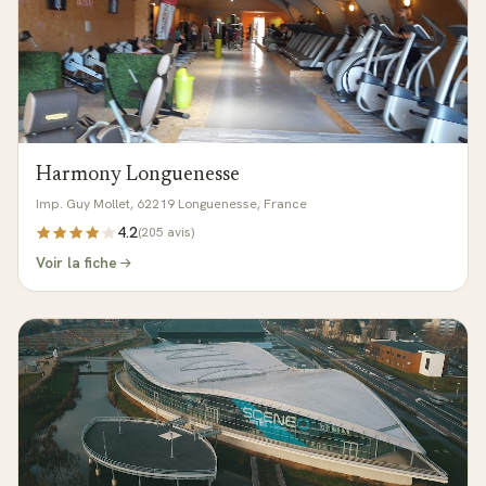
Harmony Longuenesse
Imp. Guy Mollet, 62219 Longuenesse, France
4.2
(
205
avis)
Voir la fiche