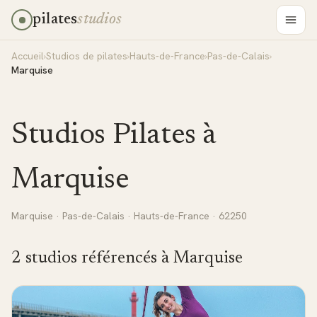
pilates
studios
Accueil
›
Studios de pilates
›
Hauts-de-France
›
Pas-de-Calais
›
Marquise
Studios Pilates à
Marquise
Marquise
·
Pas-de-Calais
·
Hauts-de-France
· 62250
2
studio
s
référencé
s
à
Marquise