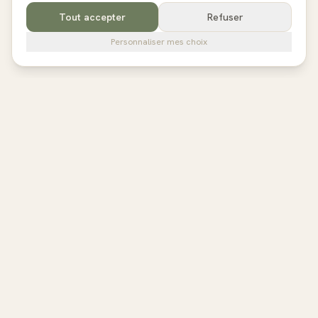
Tout accepter
Refuser
Personnaliser mes choix
pilates
studios
L'annuaire de référence des studios de Pilates en France,
Belgique et au Royaume-Uni. Avis vérifiés, fiches détaillées,
réservation directe.
EXPLORER