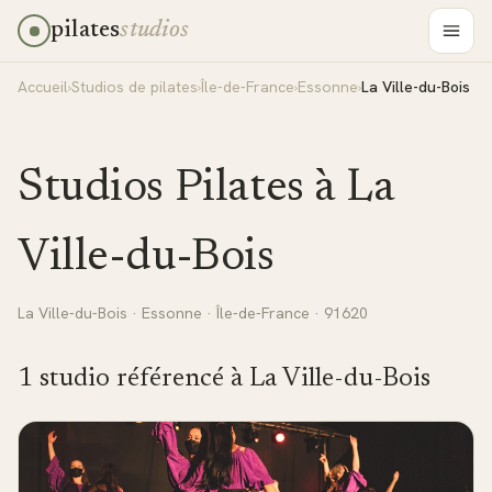
pilates
studios
Accueil
›
Studios de pilates
›
Île-de-France
›
Essonne
›
La Ville-du-Bois
Studios Pilates à
La
Ville-du-Bois
La Ville-du-Bois
·
Essonne
·
Île-de-France
· 91620
1
studio
référencé
à
La Ville-du-Bois