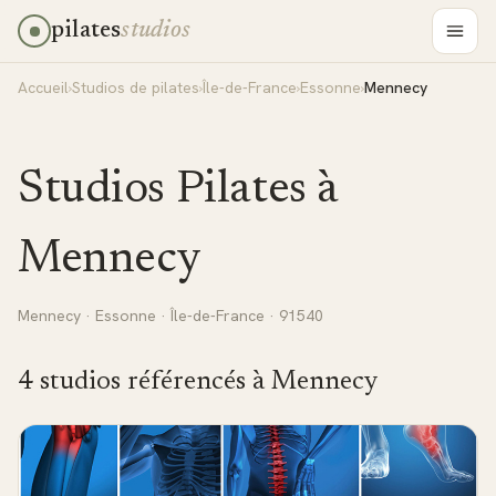
pilates
studios
Accueil
›
Studios de pilates
›
Île-de-France
›
Essonne
›
Mennecy
Studios Pilates à
Mennecy
Mennecy
·
Essonne
·
Île-de-France
· 91540
4
studio
s
référencé
s
à
Mennecy