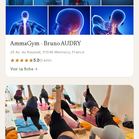
AmmaGym - Bruno AUDRY
25 Av. du Rousset, 91540 Mennecy, France
5.0
(
3
avis)
Voir la fiche