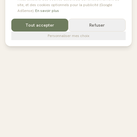
site, et des cookies optionnels pour la publicité (Google
AdSense).
En savoir plus
Tout accepter
Refuser
Personnaliser mes choix
pilates
studios
L'annuaire de référence des studios de Pilates en France,
Belgique et au Royaume-Uni. Avis vérifiés, fiches détaillées,
réservation directe.