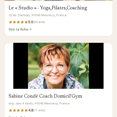
Le « Studio » - Yoga,Pilates,Coaching
32 Av. Darblay, 91540 Mennecy, France
5.0
(
66
avis)
Voir la fiche
Sabine Condé Coach Domicil'Gym
Imp. des 4 Vents, 91540 Mennecy, France
4.8
(
17
avis)