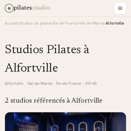
pilates
studios
Accueil
›
Studios de pilates
›
Île-de-France
›
Val-de-Marne
›
Alfortville
Studios Pilates à
Alfortville
Alfortville
·
Val-de-Marne
·
Île-de-France
· 94140
2
studio
s
référencé
s
à
Alfortville