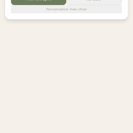
Personnaliser mes choix
pilates
studios
L'annuaire de référence des studios de Pilates en France,
Belgique et au Royaume-Uni. Avis vérifiés, fiches détaillées,
réservation directe.
EXPLORER