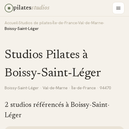
pilates
studios
Accueil
›
Studios de pilates
›
Île-de-France
›
Val-de-Marne
›
Boissy-Saint-Léger
Studios Pilates à
Boissy-Saint-Léger
Boissy-Saint-Léger
·
Val-de-Marne
·
Île-de-France
· 94470
2
studio
s
référencé
s
à
Boissy-Saint-
Léger