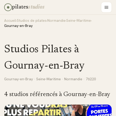
pilates
studios
Accueil
›
Studios de pilates
›
Normandie
›
Seine-Maritime
›
Gournay-en-Bray
Studios Pilates à
Gournay-en-Bray
Gournay-en-Bray
·
Seine-Maritime
·
Normandie
· 76220
4
studio
s
référencé
s
à
Gournay-en-Bray