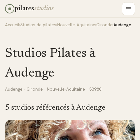
pilates
studios
Accueil
›
Studios de pilates
›
Nouvelle-Aquitaine
›
Gironde
›
Audenge
Studios Pilates à
Audenge
Audenge
·
Gironde
·
Nouvelle-Aquitaine
· 33980
5
studio
s
référencé
s
à
Audenge