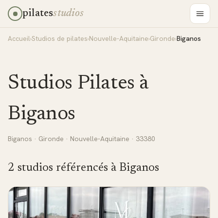
pilates
studios
Accueil
›
Studios de pilates
›
Nouvelle-Aquitaine
›
Gironde
›
Biganos
Studios Pilates à
Biganos
Biganos
·
Gironde
·
Nouvelle-Aquitaine
· 33380
2
studio
s
référencé
s
à
Biganos