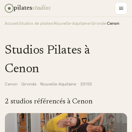
pilates
studios
Accueil
›
Studios de pilates
›
Nouvelle-Aquitaine
›
Gironde
›
Cenon
Studios Pilates à
Cenon
Cenon
·
Gironde
·
Nouvelle-Aquitaine
· 33150
2
studio
s
référencé
s
à
Cenon