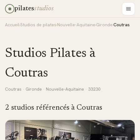
pilates
studios
Accueil
›
Studios de pilates
›
Nouvelle-Aquitaine
›
Gironde
›
Coutras
Studios Pilates à
Coutras
Coutras
·
Gironde
·
Nouvelle-Aquitaine
· 33230
2
studio
s
référencé
s
à
Coutras