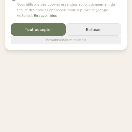
Nous utilisons des cookies essentiels au fonctionnement du
site, et des cookies optionnels pour la publicité (Google
AdSense).
En savoir plus
Tout accepter
Refuser
Personnaliser mes choix
pilates
studios
L'annuaire de référence des studios de Pilates en France,
Belgique et au Royaume-Uni. Avis vérifiés, fiches détaillées,
réservation directe.