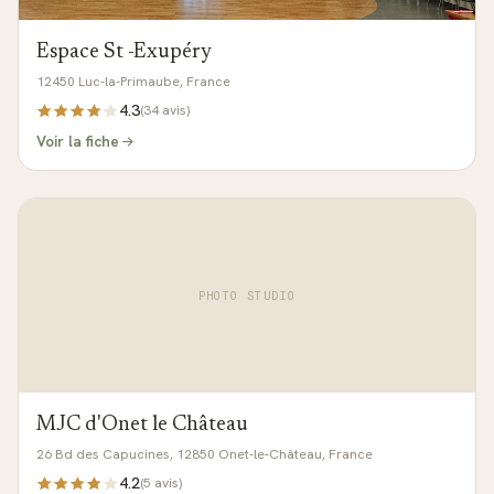
Espace St -Exupéry
12450 Luc-la-Primaube, France
4.3
(
34
avis)
Voir la fiche
PHOTO STUDIO
MJC d'Onet le Château
26 Bd des Capucines, 12850 Onet-le-Château, France
4.2
(
5
avis)