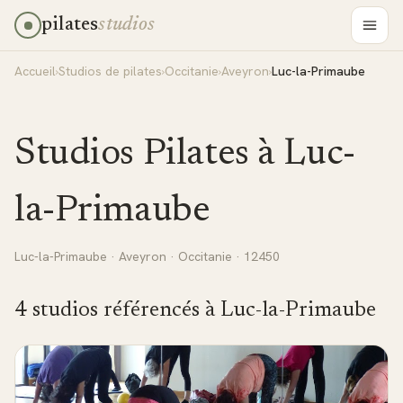
pilates
studios
Accueil
›
Studios de pilates
›
Occitanie
›
Aveyron
›
Luc-la-Primaube
Studios Pilates à
Luc-
la-Primaube
Luc-la-Primaube
·
Aveyron
·
Occitanie
· 12450
4
studio
s
référencé
s
à
Luc-la-Primaube