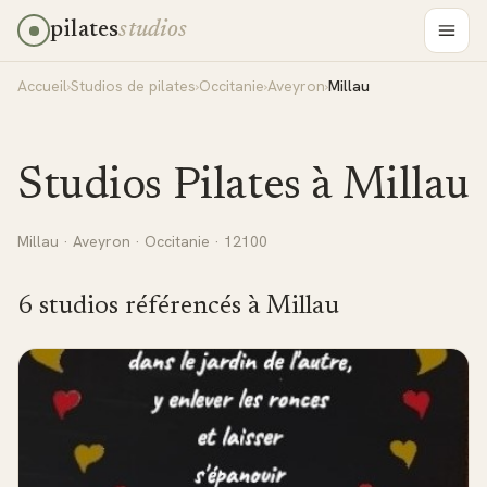
pilates
studios
Accueil
›
Studios de pilates
›
Occitanie
›
Aveyron
›
Millau
Studios Pilates à
Millau
Millau
·
Aveyron
·
Occitanie
· 12100
6
studio
s
référencé
s
à
Millau