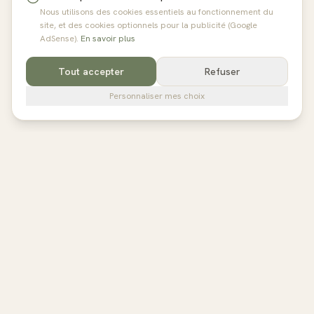
Nous utilisons des cookies essentiels au fonctionnement du
site, et des cookies optionnels pour la publicité (Google
AdSense).
En savoir plus
Tout accepter
Refuser
Personnaliser mes choix
pilates
studios
L'annuaire de référence des studios de Pilates en France,
Belgique et au Royaume-Uni. Avis vérifiés, fiches détaillées,
réservation directe.