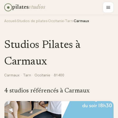
pilates
studios
Accueil
›
Studios de pilates
›
Occitanie
›
Tarn
›
Carmaux
Studios Pilates à
Carmaux
Carmaux
·
Tarn
·
Occitanie
· 81400
4
studio
s
référencé
s
à
Carmaux