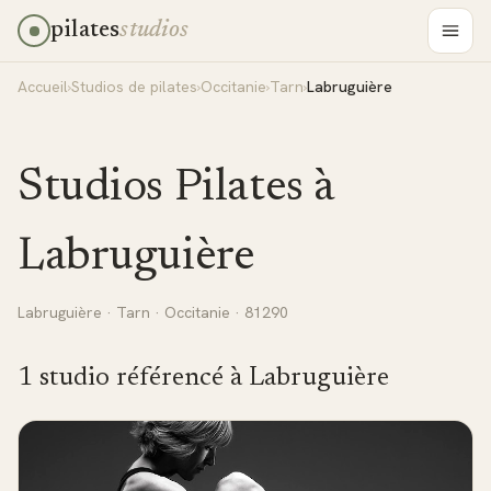
pilates
studios
Accueil
›
Studios de pilates
›
Occitanie
›
Tarn
›
Labruguière
Studios Pilates à
Labruguière
Labruguière
·
Tarn
·
Occitanie
· 81290
1
studio
référencé
à
Labruguière