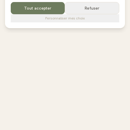
Tout accepter
Refuser
Personnaliser mes choix
pilates
studios
L'annuaire de référence des studios de Pilates en France,
Belgique et au Royaume-Uni. Avis vérifiés, fiches détaillées,
réservation directe.
EXPLORER