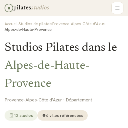
pilates
studios
Accueil
›
Studios de pilates
›
Provence-Alpes-Côte d'Azur
›
Alpes-de-Haute-Provence
Studios Pilates dans le
Alpes-de-Haute-
Provence
Provence-Alpes-Côte d'Azur
· Département
12
studio
s
6
ville
s
référencée
s