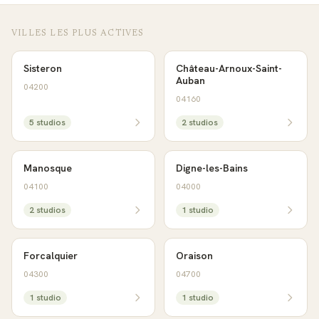
VILLES LES PLUS ACTIVES
Sisteron
Château-Arnoux-Saint-
Auban
04200
04160
5
studio
s
2
studio
s
Manosque
Digne-les-Bains
04100
04000
2
studio
s
1
studio
Forcalquier
Oraison
04300
04700
1
studio
1
studio