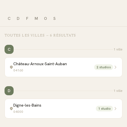
C
D
F
M
O
S
TOUTES LES VILLES —
6
RÉSULTAT
S
C
1
ville
Château-Arnoux-Saint-Auban
2
studio
s
04160
D
1
ville
Digne-les-Bains
1
studio
04000