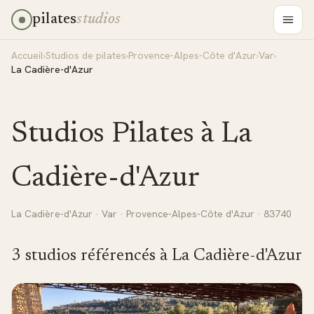
pilates
studios
Accueil
›
Studios de pilates
›
Provence-Alpes-Côte d'Azur
›
Var
›
La Cadière-d'Azur
Studios Pilates à
La
Cadière-d'Azur
La Cadière-d'Azur
·
Var
·
Provence-Alpes-Côte d'Azur
· 83740
3
studio
s
référencé
s
à
La Cadière-d'Azur