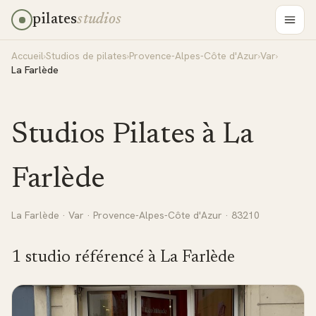
pilates
studios
Accueil
›
Studios de pilates
›
Provence-Alpes-Côte d'Azur
›
Var
›
La Farlède
Studios Pilates à
La
Farlède
La Farlède
·
Var
·
Provence-Alpes-Côte d'Azur
· 83210
1
studio
référencé
à
La Farlède