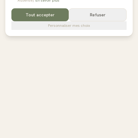
AdSense).
En savoir plus
Tout accepter
Refuser
Personnaliser mes choix
pilates
studios
L'annuaire de référence des studios de Pilates en France,
Belgique et au Royaume-Uni. Avis vérifiés, fiches détaillées,
réservation directe.