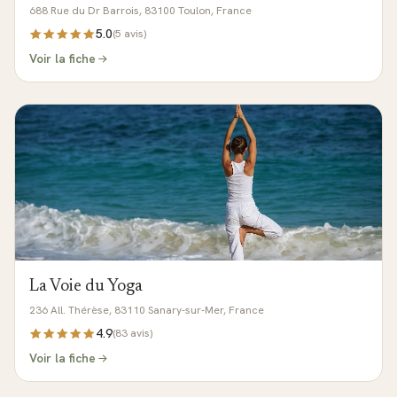
688 Rue du Dr Barrois, 83100 Toulon, France
5.0
(
5
avis)
Voir la fiche
La Voie du Yoga
236 All. Thérèse, 83110 Sanary-sur-Mer, France
4.9
(
83
avis)
Voir la fiche