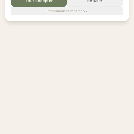
Tout accepter
Refuser
Personnaliser mes choix
pilates
studios
L'annuaire de référence des studios de Pilates en France,
Belgique et au Royaume-Uni. Avis vérifiés, fiches détaillées,
réservation directe.
EXPLORER