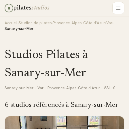
pilates
studios
Accueil
›
Studios de pilates
›
Provence-Alpes-Côte d'Azur
›
Var
›
Sanary-sur-Mer
Studios Pilates à
Sanary-sur-Mer
Sanary-sur-Mer
·
Var
·
Provence-Alpes-Côte d'Azur
· 83110
6
studio
s
référencé
s
à
Sanary-sur-Mer