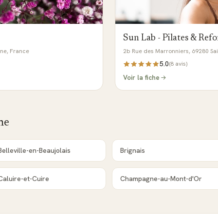
Sun Lab - Pilates & Ref
ône, France
2b Rue des Marronniers, 69280 Sa
5.0
(
8
avis)
Voir la fiche
ne
Belleville-en-Beaujolais
Brignais
Caluire-et-Cuire
Champagne-au-Mont-d'Or