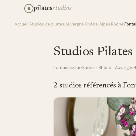
pilates
studios
Accueil
›
Studios de pilates
›
Auvergne-Rhône-Alpes
›
Rhône
›
Fonta
Studios Pilates
Fontaines-sur-Saône
·
Rhône
·
Auvergne-
2
studio
s
référencé
s
à
Fon