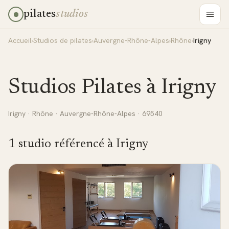
pilates
studios
Accueil
›
Studios de pilates
›
Auvergne-Rhône-Alpes
›
Rhône
›
Irigny
Studios Pilates à
Irigny
Irigny
·
Rhône
·
Auvergne-Rhône-Alpes
· 69540
1
studio
référencé
à
Irigny