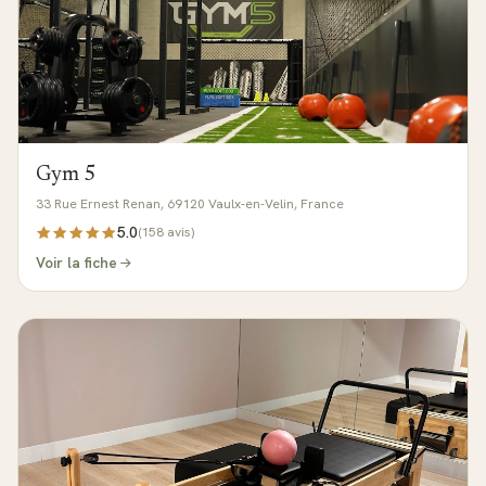
Gym 5
33 Rue Ernest Renan, 69120 Vaulx-en-Velin, France
5.0
(
158
avis)
Voir la fiche