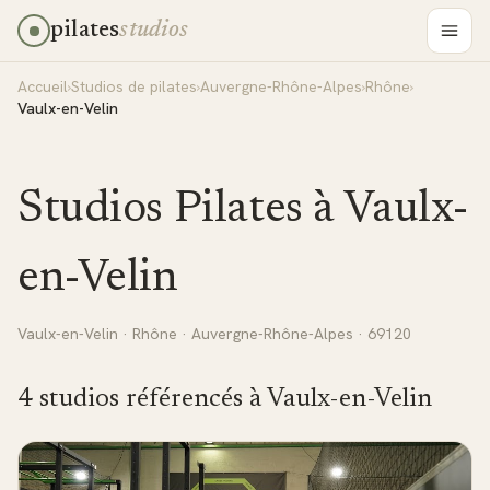
pilates
studios
Accueil
›
Studios de pilates
›
Auvergne-Rhône-Alpes
›
Rhône
›
Vaulx-en-Velin
Studios Pilates à
Vaulx-
en-Velin
Vaulx-en-Velin
·
Rhône
·
Auvergne-Rhône-Alpes
· 69120
4
studio
s
référencé
s
à
Vaulx-en-Velin