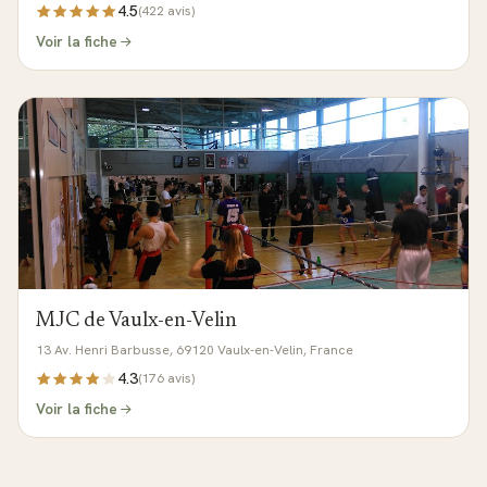
4.5
(
422
avis)
Voir la fiche
MJC de Vaulx-en-Velin
13 Av. Henri Barbusse, 69120 Vaulx-en-Velin, France
4.3
(
176
avis)
Voir la fiche