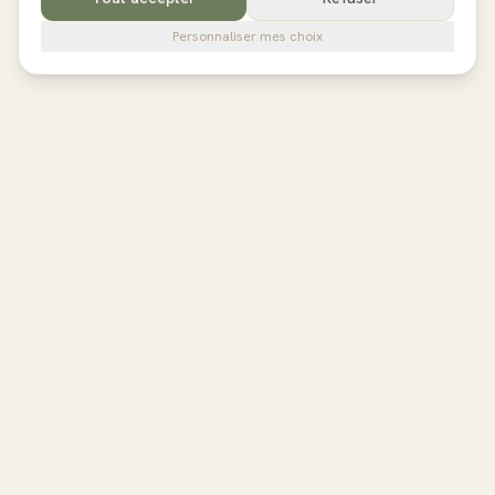
Personnaliser mes choix
pilates
studios
L'annuaire de référence des studios de Pilates en France,
Belgique et au Royaume-Uni. Avis vérifiés, fiches détaillées,
réservation directe.
EXPLORER