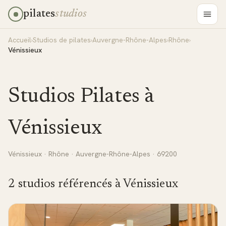
pilates
studios
Accueil
›
Studios de pilates
›
Auvergne-Rhône-Alpes
›
Rhône
›
Vénissieux
Studios Pilates à
Vénissieux
Vénissieux
·
Rhône
·
Auvergne-Rhône-Alpes
· 69200
2
studio
s
référencé
s
à
Vénissieux